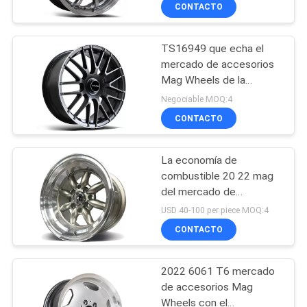
CONTACTO
CONTROL
TS16949 que echa el
DE
10
mercado de accesorios
CALIDAD
Mag Wheels de la
Ruedas formadas
aleación del coche del
Negociable MOQ:4
flujo de la aleación
OEM
ÉNTRENOS
CONTACTO
EN
La economía de
CONTACTO
combustible 20 22 mag
CON
del mercado de
47
accesorios de la pulgada
USD 40-100 per piece MOQ:4
5×120 rueda
Ruedas de la
CONTACTO
PIDA
UNA
aleación de la
2022 6061 T6 mercado
CITA
reproducción
de accesorios Mag
Wheels con el