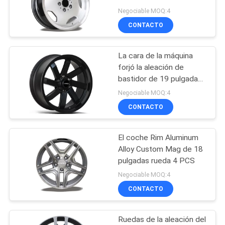
acabamiento de plata
Negociable MOQ:4
MAPA
CONTACTO
DEL
70
SITIO
Ruedas del mag del
La cara de la máquina
forjó la aleación de
mercado de
PRIVACY
bastidor de 19 pulgadas
Rim Fit For BMW
accesorios
Negociable MOQ:4
POLICY
CONTACTO
El coche Rim Aluminum
88
Alloy Custom Mag de 18
bordes de 4x4 Off
pulgadas rueda 4 PCS
Negociable MOQ:4
Road
CONTACTO
Ruedas de la aleación del