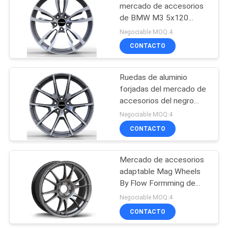
mercado de accesorios
de BMW M3 5x120
6
5x112 de 20 pulgadas
Negociable MOQ:4
Monoblock forjó las
CONTACTO
ruedas
Ruedas de aluminio
forjadas del mercado de
accesorios del negro
brillante de 18 pulgadas
Negociable MOQ:4
5x120 5x112 para BMW
CONTACTO
7
2 pedazos forjaron
Mercado de accesorios
adaptable Mag Wheels
las ruedas
By Flow Formming de
5x160 PCD
Negociable MOQ:4
CONTACTO