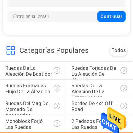
12
Bordes
escalonados 18
pulgadas
Categorías Populares
Todos
Ruedas De La 
Ruedas Forjadas De 
15
Aleación De Bastidor
La Aleación De 
Bordes
Aluminio
Ruedas Formadas 
Ruedas De La 
escalonados 19
Flujo De La Aleación
Aleación De La 
Reproducción
pulgadas
Ruedas Del Mag Del 
Bordes De 4x4 Off 
Mercado De 
Road
Accesorios
Monoblock Forjó 
2 Pedazos Forjaron 
Las Ruedas
Las Ruedas