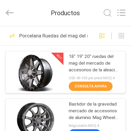
-
2026
Shanghai
Productos
Rimax
Industry
Co.,Ltd.
All
Rights
HOGAR
62
Reserved.
Porcelana Ruedas del mag del mercado de acceso
Ruedas de la
PRODUCTOS
aleación de bastidor
HOT
18" 19" 20" ruedas del
mag del mercado de
SOBRE
accesorios de la aleación
NOSOTROS
de aluminio
USD 40-100 per piece MOQ:4
CONSULTA AHORA
51
VIAJE
Ruedas forjadas de
Bastidor de la gravedad
DE
mercado de accesorios
LA
la aleación de
de aluminio Mag Wheels
de 18 pulgadas
FÁBRICA
Negociable MOQ:4
aluminio