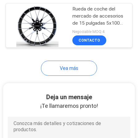
Rueda de coche del
6
mercado de accesorios
3 pedazos forjaron
de 15 pulgadas 5x100
Rim Alloy Wheels
Negociable MOQ:4
las ruedas
CONTACTO
Vea más
8
Bordes
Deja un mensaje
escalonados 17
¡Te llamaremos pronto!
pulgadas