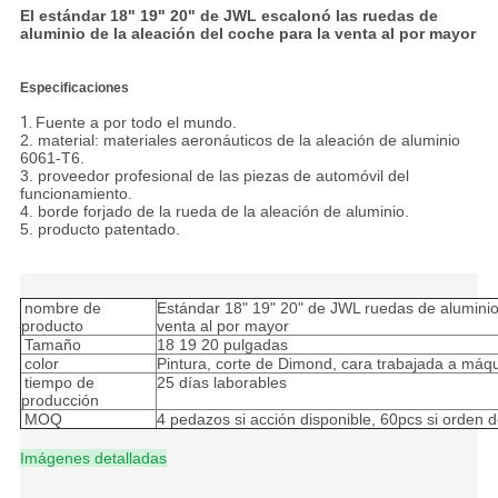
El estándar 18" 19" 20" de JWL escalonó las ruedas de
aluminio de la aleación del coche para la venta al por mayor
Especificaciones
1.
Fuente a por todo el mundo.
2. material: materiales aeronáuticos de la aleación de aluminio
6061-T6.
3. proveedor profesional de las piezas de automóvil del
funcionamiento.
4. borde forjado de la rueda de la aleación de aluminio.
5. producto patentado.
Estándar 18" 19" 20" de JWL ruedas de aluminio escalonadas de
la aleación del coche para la venta al por mayor
nombre de
Estándar 18" 19" 20" de JWL ruedas de aluminio
producto
venta al por mayor
Tamaño
18 19 20 pulgadas
color
Pintura, corte de Dimond, cara trabajada a máqui
tiempo de
25 días laborables
producción
MOQ
4 pedazos si acción disponible, 60pcs si orden d
Imágenes detalladas