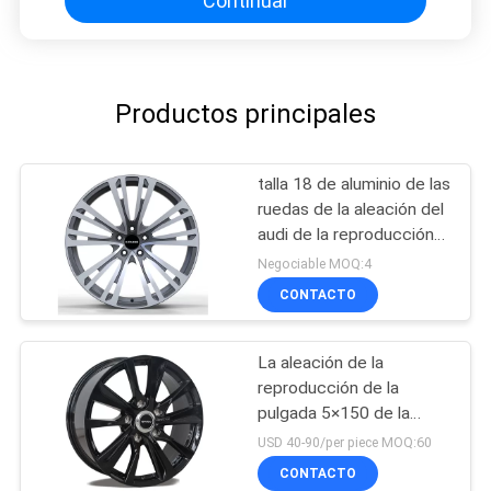
Continuar
Productos principales
talla 18 de aluminio de las
ruedas de la aleación del
audi de la reproducción
del coche de 5x114.3
Negociable MOQ:4
5x120 19 20
CONTACTO
La aleación de la
reproducción de la
pulgada 5×150 de la
pulgada 21 de Land
USD 40-90/per piece MOQ:60
Cruiser 20 rueda
CONTACTO