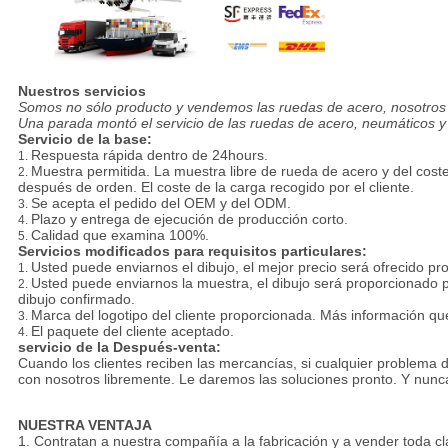
El estándar 18" 19" 20" de JWL escalonó las ruedas de aluminio de 
Nuestros servicios
Somos no sólo producto y vendemos las ruedas de acero, nosotros 
Una parada montó el servicio de las ruedas de acero, neumáticos y 
Servicio de la base:
Respuesta rápida dentro de 24hours.
1.
Muestra permitida. La muestra libre de rueda de acero y del cost
2.
después de orden. El coste de la carga recogido por el cliente.
Se acepta el pedido del OEM y del ODM.
3.
Plazo y entrega de ejecución de producción corto.
4.
Calidad que examina 100%.
5.
Servicios modificados para requisitos particulares:
Usted puede enviarnos el dibujo, el mejor precio será ofrecido pro
1.
Usted puede enviarnos la muestra, el dibujo será proporcionado p
2.
dibujo confirmado.
Marca del logotipo del cliente proporcionada. Más información qu
3.
El paquete del cliente aceptado.
4.
servicio de la Después-venta:
Cuando los clientes reciben las mercancías, si cualquier problema d
con nosotros libremente. Le daremos las soluciones pronto. Y nunc
El estándar 18" 19" 20" de JWL escalonó las ruedas de aluminio de 
NUESTRA VENTAJA
1. Contratan a nuestra compañía a la fabricación y a vender toda 