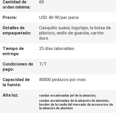
Cantidad de
60
orden mínima:
CONTROL
Precio:
USD 40-90/per piece
DE
Detalles de
Casquillo suave, logotipo, la bolsa de
CALIDAD
empaquetado:
plástico, anillo de guardia, cartón
duro.
ÉNTRENOS
Tiempo de
25 días laborables
entrega:
EN
CONTACTO
Condiciones de
T/T
pago:
CON
Capacidad de
80000 pedazos por mes
la fuente:
PIDA
Alta luz:
,
ruedas escalonadas jwl de la aleación
UNA
,
ruedas escalonadas de la aleación de aluminio
bordes de la rueda del mercado de accesorios de
CITA
la aleación de aluminio