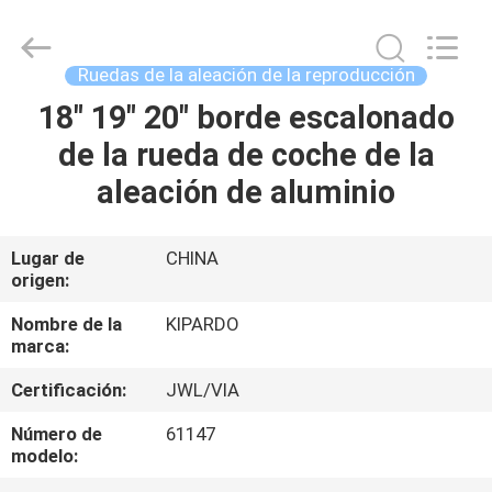
-
2026
Shanghai
Rimax
Industry
Ruedas de la aleación de la reproducción
Co.,Ltd.
All
Rights
18" 19" 20" borde escalonado
HOGAR
Reserved.
de la rueda de coche de la
PRODUCTOS
aleación de aluminio
SOBRE
Lugar de
CHINA
origen:
NOSOTROS
Nombre de la
KIPARDO
marca:
VIAJE
Certificación:
JWL/VIA
DE
LA
Número de
61147
modelo:
FÁBRICA