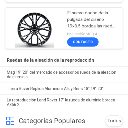
El nuevo coche de la
pulgada del diseño
19x8.5 bordea las ruedas
de la aleación del
Negociable MOQ:4
mercado de accesorios
CONTACTO
del audi de la
reproducción de PCD
5x114.3 5x120
Ruedas de la aleación de la reproducción
Mag 19" 20" del mercado de accesorios rueda de la aleación
de aluminio
Tierra Rover Replica Aluminum Alloy Rims 18" 19" 20"
La reproducción Land Rover 17" la rueda de aluminio bordea
A356.2
Categorías Populares
Todos